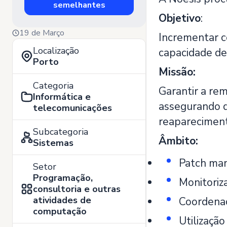
semelhantes
Objetivo
:
19 de Março
Incrementar c
Localização
capacidade de
Porto
Missão:
Categoria
Garantir a re
Informática e
assegurando q
telecomunicações
reapareciment
Subcategoria
Âmbito:
Sistemas
Patch ma
Setor
Programação,
Monitoriz
consultoria e outras
atividades de
Coordenaç
computação
Utilização