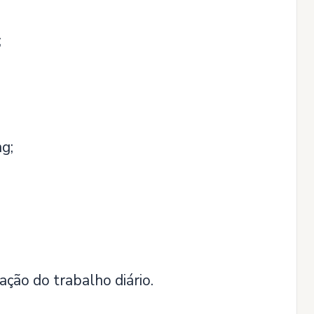
;
g;
ção do trabalho diário.