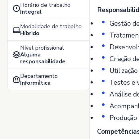
Horário de trabalho
Responsabilid
Integral
Gestão d
Modalidade de trabalho
Híbrido
Tratament
Desenvolv
Nível profissional
Alguma
Criação d
responsabilidade
Utilizaçã
Departamento
Testes e 
Informática
Análise d
Acompanha
Produção 
Competências 