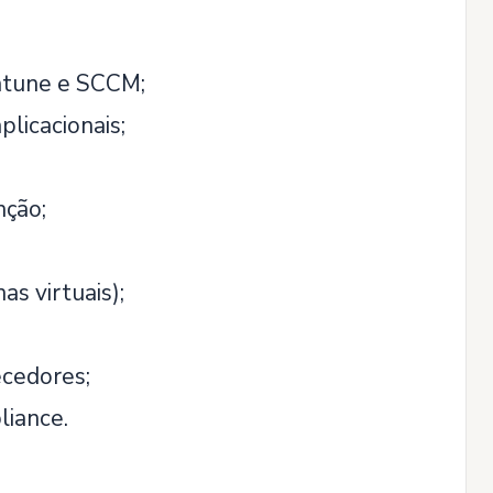
ntune e SCCM;
licacionais;
nção;
s virtuais);
cedores;
liance.