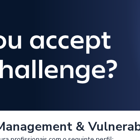
Management & Vulnerabi
ra profissionais com o seguinte perfil: