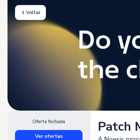
Voltar
Oferta fechada
Patch 
Ver ofertas
A Noesis procu