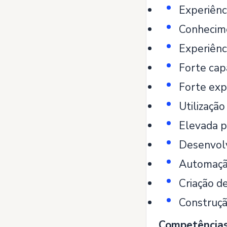
Experiênc
Conhecime
Experiênc
Forte cap
Forte exp
Utilizaçã
Elevada p
Desenvolv
Automação
Criação de
Construçã
Competência