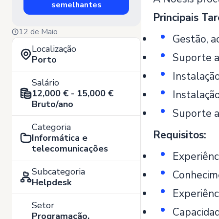
semelhantes
Principais Ta
12 de Maio
Gestão, a
Localização
Suporte a
Porto
Instalaçã
Salário
12,000 € - 15,000 €
Instalaçã
Bruto/ano
Suporte a
Categoria
Requisitos:
Informática e
telecomunicações
Experiênc
Subcategoria
Conhecime
Helpdesk
Experiênc
Setor
Capacidad
Programação,