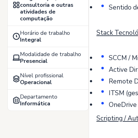
consultoria e outras
Sentido d
atividades de
computação
Stack Tecnoló
Horário de trabalho
Integral
Modalidade de trabalho
SCCM / Mi
Presencial
Active Di
Nível profissional
Remote De
Operacional
ITSM (ges
Departamento
Informática
OneDrive
Scripting / A