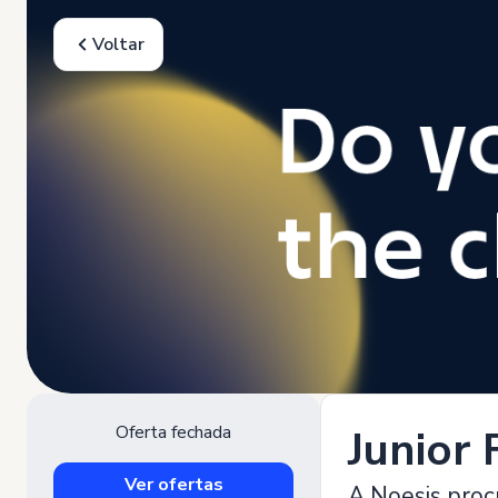
Voltar
Oferta fechada
Junior 
Ver ofertas
A Noesis procu