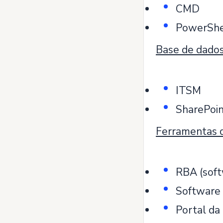
CMD
PowerShe
Base de dados
ITSM
SharePoi
Ferramentas 
RBA (soft
Software
Portal da